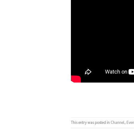
This entry was posted in
Channel
,
Even