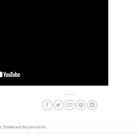
t
. Bookmark the
permalink
.