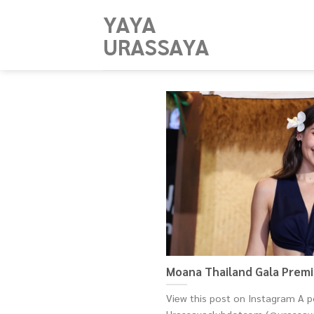
Skip
YAYA
to
URASSAYA
content
Moana Thailand Gala Prem
View this post on Instagram A p