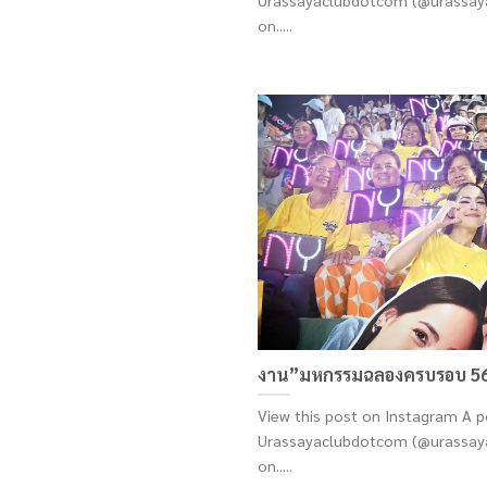
Urassayaclubdotcom (@urassaya
on.....
งาน”มหกรรมฉลองครบรอบ 56 
View this post on Instagram A p
Urassayaclubdotcom (@urassaya
on.....