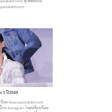
clubdotcom) ดูโพสต์นี้บน
sayaclubdotcom
 3 ปี2569
แชร์โดย Urassayaclubdotcom
้บน Instagram โพสต์ที่แชร์โดย