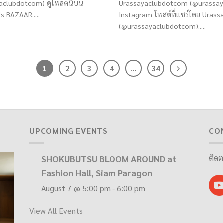
clubdotcom) ดูโพสต์นี้บน
Urassayaclubdotcom (@urassaya
s BAZAAR.....
Instagram โพสต์ที่แชร์โดย Uras
(@urassayaclubdotcom).....
1
2
3
4
…
34
UPCOMING EVENTS
CO
SHOKUBUTSU BLOOM AROUND at
ติดต
Fashion Hall, Siam Paragon
August 7 @ 5:00 pm
-
6:00 pm
View All Events