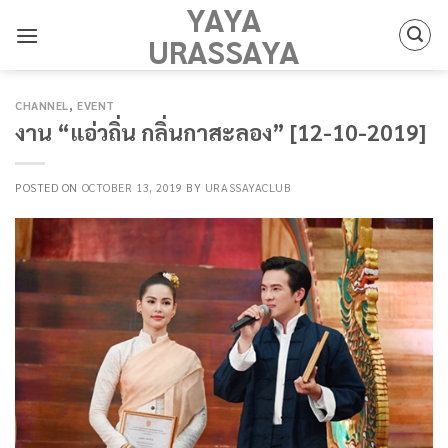
YAYA
Skip
to
URASSAYA
content
CHANNEL
,
EVENT
งาน “แอ่วถิ่น กลิ่นกาสะลอง” [12-10-2019]
POSTED ON
OCTOBER 13, 2019
BY
URASSAYACLUB