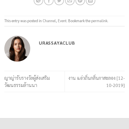
This entry was posted in
Channel
,
Event
. Bookmark the
permalink
.
URASSAYACLUB
ญาญ่ารับรางวัลผู้ส่งเสริม
งาน แอ่วถิ่นกลิ่นกาสะลอง [12-
วัฒนธรรมล้านนา
10-2019]