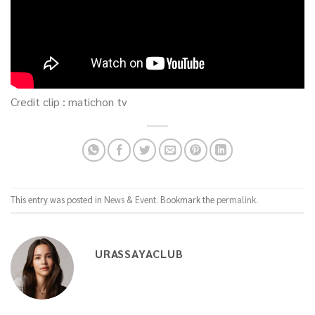
Credit clip : matichon tv
This entry was posted in
News & Event
. Bookmark the
permalink
.
URASSAYACLUB