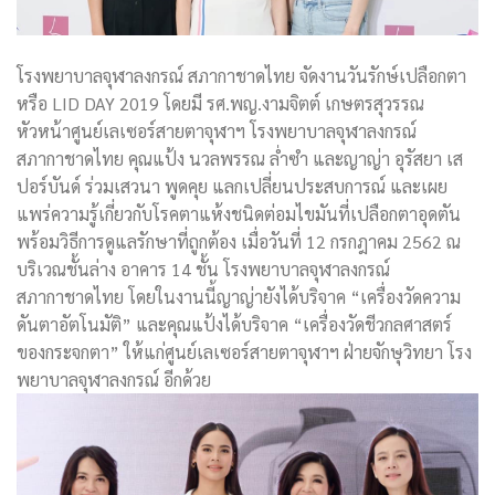
โรงพยาบาลจุฬาลงกรณ์ สภากาชาดไทย จัดงานวันรักษ์เปลือกตา
หรือ LID DAY 2019 โดยมี รศ.พญ.งามจิตต์ เกษตรสุวรรณ
หัวหน้าศูนย์เลเซอร์สายตาจุฬาฯ โรงพยาบาลจุฬาลงกรณ์
สภากาชาดไทย คุณแป้ง นวลพรรณ ล่ำซำ และญาญ่า อุรัสยา เส
ปอร์บันด์ ร่วมเสวนา พูดคุย แลกเปลี่ยนประสบการณ์ และเผย
แพร่ความรู้เกี่ยวกับโรคตาแห้งชนิดต่อมไขมันที่เปลือกตาอุดตัน
พร้อมวิธีการดูแลรักษาที่ถูกต้อง เมื่อวันที่ 12 กรกฎาคม 2562 ณ
บริเวณชั้นล่าง อาคาร 14 ชั้น โรงพยาบาลจุฬาลงกรณ์
สภากาชาดไทย โดยในงานนี้ญาญ่ายังได้บริจาค “เครื่องวัดความ
ดันตาอัตโนมัติ” และคุณแป้งได้บริจาค “เครื่องวัดชีวกลศาสตร์
ของกระจกตา” ให้แก่ศูนย์เลเซอร์สายตาจุฬาฯ ฝ่ายจักษุวิทยา โรง
พยาบาลจุฬาลงกรณ์ อีกด้วย