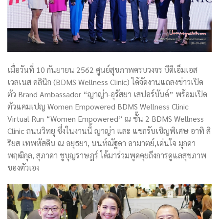
เมื่อวันที่ 10 กันยายน 2562 ศูนย์สุขภาพครบวงจร บีดีเอ็มเอส
เวลเนส คลินิก (BDMS Wellness Clinic) ได้จัดงานแถลงข่าวเปิด
ตัว Brand Ambassador “ญาญ่า-อุรัสยา เสปอร์บันด์” พร้อมเปิด
ตัวแคมเปญ Women Empowered BDMS Wellness Clinic
Virtual Run “Women Empowered” ณ ชั้น 2 BDMS Wellness
Clinic ถนนวิทยุ ซึ่งในงานนี้ ญาญ่า และ แขกรับเชิญพิเศษ อาทิ สิ
ริยส เทพหัสดิน ณ อยุธยา, นนท์ณัฐดา อามาตย์,เด่นใจ มุกดา
พฤฒิกุล, สุภาดา ชูบุญราษฎร์ ได้มาร่วมพูดคุยถึงการดูแลสุขภาพ
ของตัวเอง