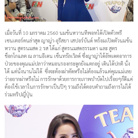
เมื่อวันที่ 10 มกราคม 2560 นมข้นหวานทีพอทได้เปิดตัวพรี
เซนเตอร์คนล่าสุด ญาญ่า-อุรีสยา เสปอร์บันด์ พร้อมเปิดตัวนมข้น
หวาน สูตรนมสด 2 รส ได้แก่ สูตรนมสดธรรมดา และ สูตร
ช็อกโกแลต ณ ลานอีเดน เซ็นทรัลเวิลด์ ซึ่งญาญ่าได้อัพเดตอาการ
ป่วยของคุณแม่ปลาว่าหมอนรองกระดูกยังแตกอยู่ เดินได้ปกติ นั่ง
ได้ แต่นั่งนานไม่ได้ ซึ่งจะต้องผ่าตัดหรือไม่ต้องแล้วแต่คุณแม่เลย
ว่าอยากผ่าหรือไม่ การรักษาด้วยการกายภาพบำบัดไปเรื่อยๆก็ดีแค่
ต้องใช้เวลาในการรักษาเป็นปีๆ รวมถึงได้ตอบคำถามถึงการไม่ได้
ร่วมทริปญี่ปุ่น