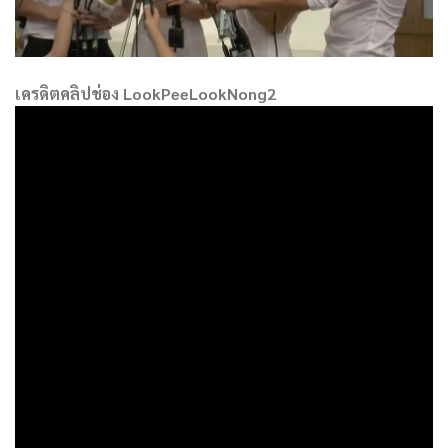
เครดิตคลิปช่อง LookPeeLookNong2