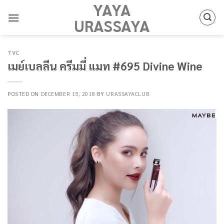
YAYA
Skip
to
URASSAYA
content
TVC
เมย์เบลลีน ครีมมี่ แมท #695 Divine Wine
POSTED ON
DECEMBER 15, 2018
BY
URASSAYACLUB