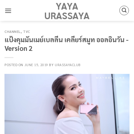
YAYA
Skip
to
URASSAYA
content
CHANNEL
,
TVC
แป้งคุมมันเมย์เบลลีน เคลียร์สมูท ออลอินวัน -
Version 2
POSTED ON
JUNE 15, 2019
BY
URASSAYACLUB