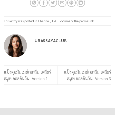
This entry was posted in
Channel
,
TVC
. Bookmark the
permalink
.
URASSAYACLUB
แป้งคุมมันเมย์เบลลีน เคลียร์
แป้งคุมมันเมย์เบลลีน เคลียร์
สมูท ออลอินวัน -Version 1
สมูท ออลอินวัน -Version 3