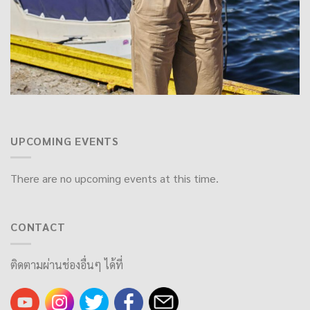
UPCOMING EVENTS
There are no upcoming events at this time.
CONTACT
ติดตามผ่านช่องอื่นๆ ได้ที่