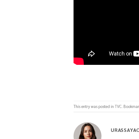
This entry was posted in
TVC
. Bookmar
URASSAYA