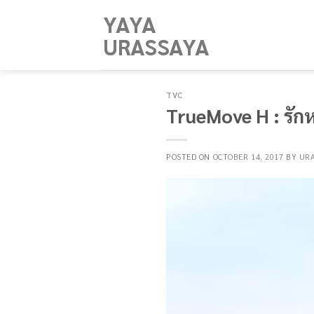
Skip
YAYA
to
URASSAYA
content
TVC
TrueMove H : รัก
POSTED ON
OCTOBER 14, 2017
BY
UR