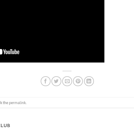
k the
permalink
.
CLUB