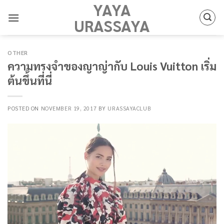
YAYA
Skip
to
URASSAYA
content
OTHER
ความทรงจำของญาญ่ากับ Louis Vuitton เริ่ม
ต้นขึ้นที่นี่
POSTED ON
NOVEMBER 19, 2017
BY
URASSAYACLUB