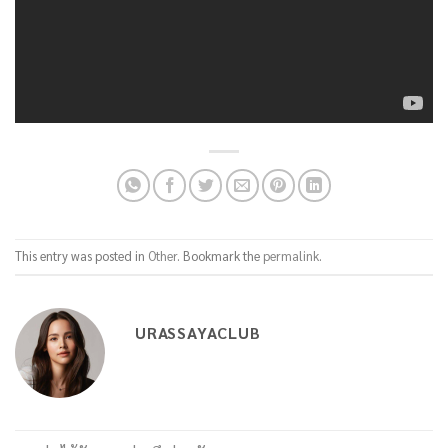
This entry was posted in
Other
. Bookmark the
permalink
.
URASSAYACLUB