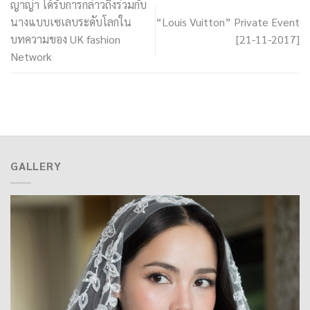
ญาญ่า ได้รับการกล่าวถึงร่วมกับ
นางแบบเซเลบระดับโลกใน
“Louis Vuitton” Private Event
บทความของ UK fashion
[21-11-2017]
Network
GALLERY