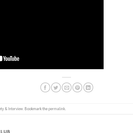
ety & Interview
. Bookmark the
permalink
.
CLUB