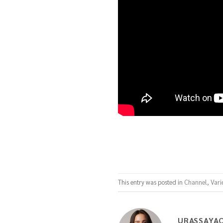
This entry was posted in
Channel
,
Vari
URASSAYA