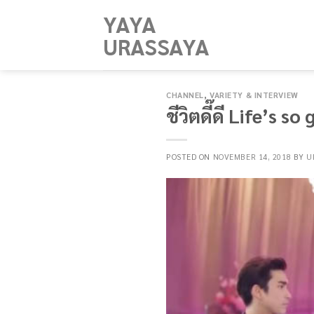
Skip
YAYA
to
URASSAYA
content
CHANNEL
,
VARIETY & INTERVIEW
ชีวิตดี๊ดี Life’s s
POSTED ON
NOVEMBER 14, 2018
BY
U