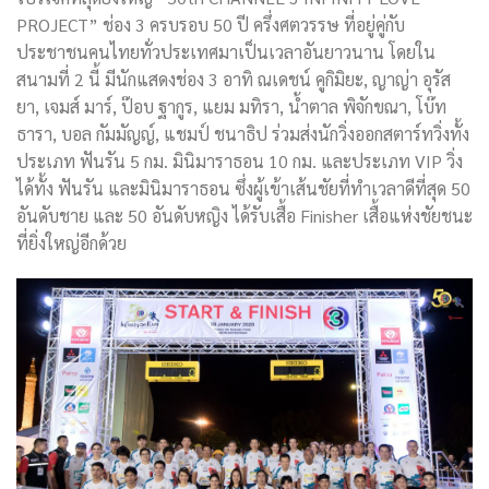
PROJECT” ช่อง 3 ครบรอบ 50 ปี ครึ่งศตวรรษ ที่อยู่คู่กับ
ประชาชนคนไทยทั่วประเทศมาเป็นเวลาอันยาวนาน โดยใน
สนามที่ 2 นี้ มีนักแสดงช่อง 3 อาทิ ณเดชน์ คูกิมิยะ, ญาญ่า อุรัส
ยา, เจมส์ มาร์, ป๊อบ ฐากูร, แยม มทิรา, น้ำตาล พิจักขณา, โบ๊ท
ธารา, บอล กัมมัญญ์, แชมป์ ชนาธิป ร่วมส่งนักวิ่งออกสตาร์ทวิ่งทั้ง
ประเภท ฟันรัน 5 กม. มินิมาราธอน 10 กม. และประเภท VIP วิ่ง
ได้ทั้ง ฟันรัน และมินิมาราธอน ซึ่งผู้เข้าเส้นชัยที่ทำเวลาดีที่สุด 50
อันดับชาย และ 50 อันดับหญิง ได้รับเสื้อ Finisher เสื้อแห่งชัยชนะ
ที่ยิ่งใหญ่อีกด้วย