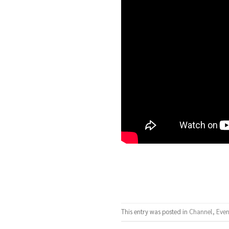
This entry was posted in
Channel
,
Even