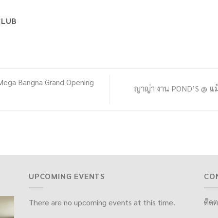
CLUB
ega Bangna Grand Opening
ญาญ่า งาน POND’S @ แม็ค
UPCOMING EVENTS
CO
There are no upcoming events at this time.
ติดต