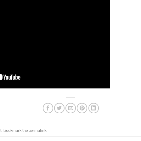
t
. Bookmark the
permalink
.