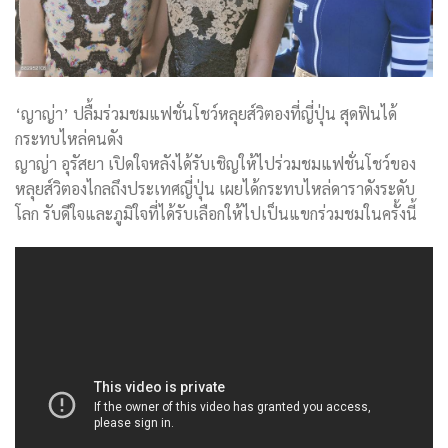
‘ญาญ่า’ ปลื้มร่วมชมแฟชั่นโชว์หลุยส์วิตองที่ญี่ปุ่น สุดฟินได้
กระทบไหล่คนดัง
ญาญ่า อุรัสยา เปิดใจหลังได้รับเชิญให้ไปร่วมชมแฟชั่นโชว์ของ
หลุยส์วิตองไกลถึงประเทศญี่ปุ่น เผยได้กระทบไหล่ดาราดังระดับ
โลก รับดีใจและภูมิใจที่ได้รับเลือกให้ไปเป็นแขกร่วมชมในครั้งนี้