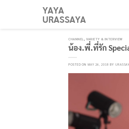
Skip
YAYA
to
URASSAYA
content
CHANNEL
,
VARIETY & INTERVIEW
น้อง.พี่.ที่รัก Spe
POSTED ON
MAY 26, 2018
BY
URASSA