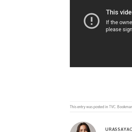
This entry was posted in
TVC
. Bookmar
URASSAYA