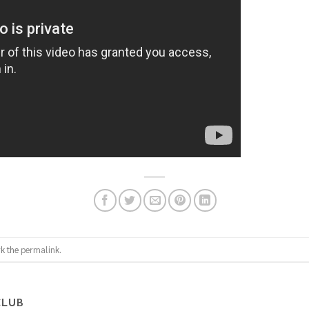
k the
permalink
.
CLUB