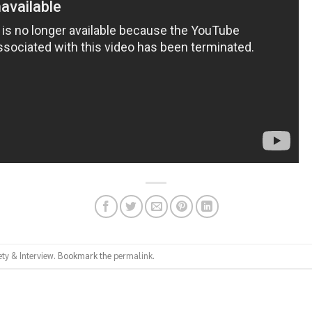
ety & Interview
. Bookmark the
permalink
.