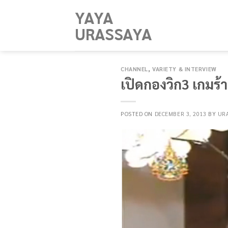
Skip
YAYA
to
URASSAYA
content
CHANNEL
,
VARIETY & INTERVIEW
เปิดกองวิก3 เกมร้า
POSTED ON
DECEMBER 3, 2013
BY
UR