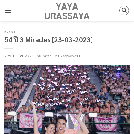
YAYA
Skip
to
URASSAYA
content
EVENT
54 ปี 3 Miracles [23-03-2023]
POSTED ON
MARCH 28, 2024
BY
URASSAYACLUB