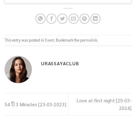
This entry was posted in
Event
. Bookmark the
permalink
.
URASSAYACLUB
Love at first night [25-03-
54 ปี 3 Miracles [23-03-2023]
2024]