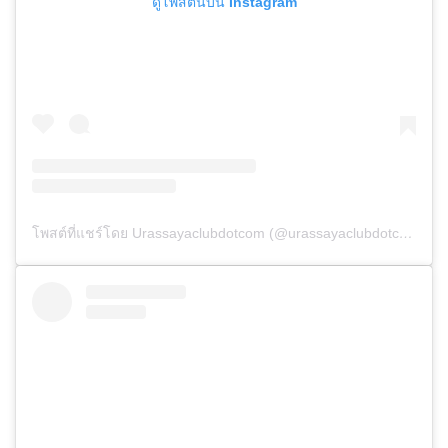
ดูโพสต์นี้บน Instagram
โพสต์ที่แชร์โดย Urassayaclubdotcom (@urassayaclubdotcom)