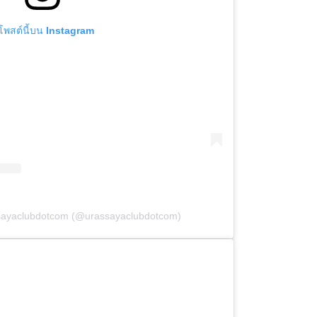
ูโพสต์นี้บน Instagram
ssayaclubdotcom (@urassayaclubdotcom)