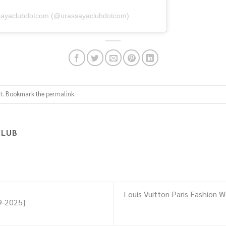
ssayaclubdotcom (@urassayaclubdotcom)
t
. Bookmark the
permalink
.
CLUB
Louis Vuitton Paris Fashion
9-2025]