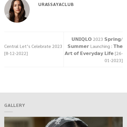
URASSAYACLUB
𝗨𝗡𝗜𝗤𝗟𝗢 2023 𝗦𝗽𝗿𝗶𝗻𝗴/
Central Let’s Celebrate 2023
𝗦𝘂𝗺𝗺𝗲𝗿 Launching : 𝗧𝗵𝗲
[8-12-2022]
𝗔𝗿𝘁 𝗼𝗳 𝗘𝘃𝗲𝗿𝘆𝗱𝗮𝘆 𝗟𝗶𝗳𝗲 [26-
01-2023]
GALLERY