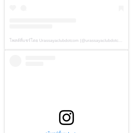
โพสต์ที่แชร์โดย Urassayaclubdotcom (@urassayaclubdotcom)