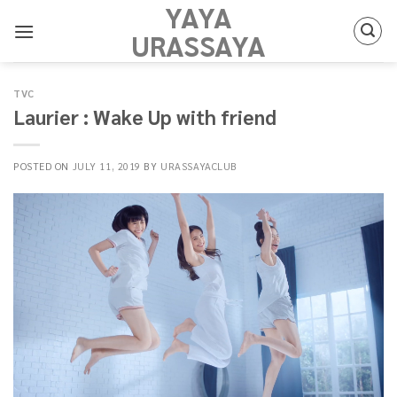
YAYA
Skip
to
URASSAYA
content
TVC
Laurier : Wake Up with friend
POSTED ON
JULY 11, 2019
BY
URASSAYACLUB