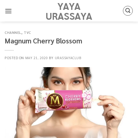
YAYA
Skip
to
URASSAYA
content
CHANNEL
,
TVC
Magnum Cherry Blossom
POSTED ON
MAY 21, 2020
BY
URASSAYACLUB