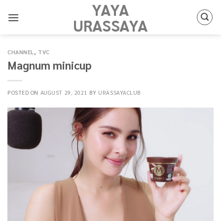
YAYA
Skip
to
URASSAYA
content
CHANNEL
,
TVC
Magnum minicup
POSTED ON
AUGUST 29, 2021
BY
URASSAYACLUB