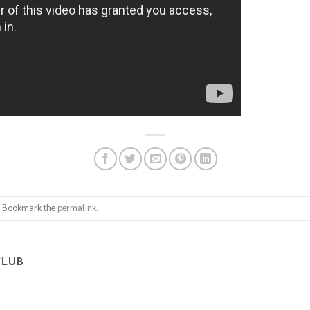
. Bookmark the
permalink
.
CLUB