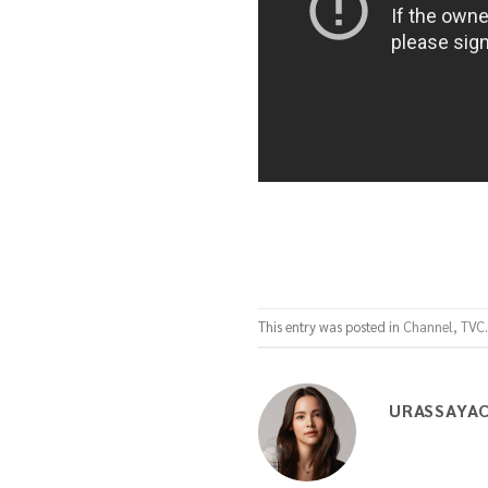
This entry was posted in
Channel
,
TVC
URASSAYA