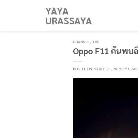
Skip
YAYA
to
URASSAYA
content
CHANNEL
,
TVC
Oppo F11 ค้นพบอี
POSTED ON
MARCH 21, 2019
BY
URAS