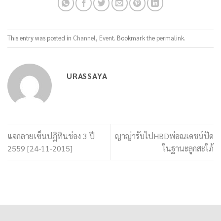
This entry was posted in
Channel
,
Event
. Bookmark the
permalink
.
URASSAYA
แจกลายเซ็นปฏิทินช่อง 3 ปี
ญาญ่ารับไปHBDพ่อณเดชน์ปัด
2559 [24-11-2015]
ในฐานะลูกสะใภ้