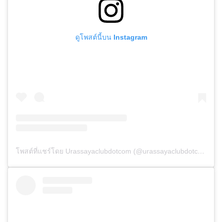
ดูโพสต์นี้บน Instagram
โพสต์ที่แชร์โดย Urassayaclubdotcom (@urassayaclubdotcom)