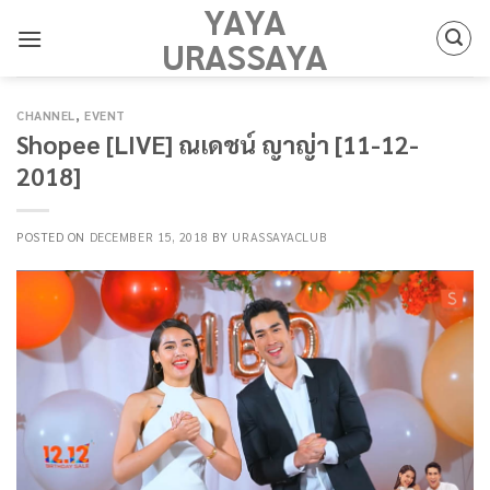
YAYA
Skip
to
URASSAYA
content
CHANNEL
,
EVENT
Shopee [LIVE] ณเดชน์ ญาญ่า [11-12-
2018]
POSTED ON
DECEMBER 15, 2018
BY
URASSAYACLUB