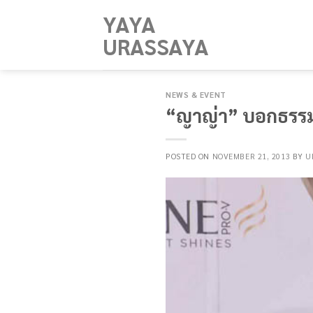
Skip
YAYA
to
URASSAYA
content
NEWS & EVENT
“ญาญ่า” บอกธรรม
POSTED ON
NOVEMBER 21, 2013
BY
U