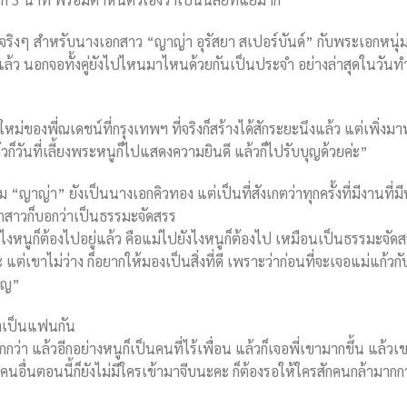
กกันจริงๆ สำหรับนางเอกสาว “ญาญ่า อุรัสยา สเปอร์บันด์” กับพระเอกหนุ่
นแล้ว นอกจอทั้งคู่ยังไปไหนมาไหนด้วยกันเป็นประจำ อย่างล่าสุดในวัน
หม่ของพี่ณเดชน์ที่กรุงเทพฯ ที่จริงก็สร้างได้สักระยะนึงแล้ว แต่เพิ่งม
ก็วันที่เลี้ยงพระหนูก็ไปแสดงความยินดี แล้วก็ไปรับบุญด้วยค่ะ”
“ญาญ่า” ยังเป็นนางเอกคิวทอง แต่เป็นที่สังเกตว่าทุกครั้งที่มีงานที่ม
กสาวก็บอกว่าเป็นธรรมะจัดสรร
ไงหนูก็ต้องไปอยู่แล้ว คือแม่ไปยังไงหนูก็ต้องไป เหมือนเป็นธรรมะจัดสรร
ะ แต่เขาไม่ว่าง ก็อยากให้มองเป็นสิ่งที่ดี เพราะว่าก่อนที่จะเจอแม่แก้
บุญ”
่าเป็นแฟนกัน
่า แล้วอีกอย่างหนูก็เป็นคนที่ไร้เพื่อน แล้วก็เจอพี่เขามากขึ้น แล้ว
อื่นตอนนี้ก็ยังไม่มีใครเข้ามาจีบนะคะ ก็ต้องรอให้ใครสักคนกล้ามากกว่