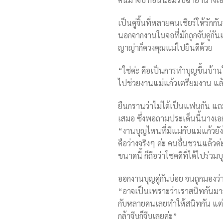
เป็นคู่จิ้นที่หลายคนเชียร์ให้รั
นอกจากงานในจอที่มักถูกจับคู่กั
ญาญ่าก็ควงคุณแม่ไปยินดีด้วย
“ใช่ค่ะ คือเป็นการทำบุญขึ้นบ้านใ
ไปช่วยงานแม่แก้วเตรียมงาน แล้ว
ยืนกรานว่าไม่ได้เป็นแฟนกัน แถม 
เสมอ ซึ่งพอถามประเด็นนี้นางเอ
“งานบุญไหนที่มีแม่กับแม่แก้วยัง
คือว่างจริงๆ ค่ะ คนอื่นชวนแล้วค่
ขนาดนี้ ก็ถือว่าโชคดีที่ได้ไปร่วม
ออกงานบุญคู่กันบ่อย จนถูกมองว
“อาจเป็นเพราะว่าเราสนิทกันมากกว
กับหลายคนเลยทำให้สนิทกัน แต่คน
กล้าจีบก็จีบเลยค่ะ”