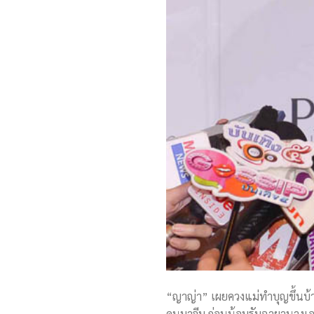
“ญาญ่า” เผยควงแม่ทำบุญขึ้นบ้า
คนมาจีบ ก่อนน้อมรับฉายานางเอก 