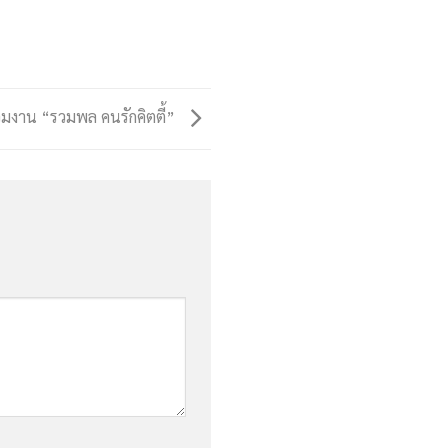
วมงาน “รวมพล คนรักคิตตี้”