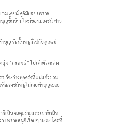
ม “ณเดชน์ คูกิมิยะ” เพราะ
ทำบุญขึ้นบ้านใหม่ของณเดชน์ สาว
าทำบุญ วันนั้นหนูก็ไปกับคุณแม่
ีหนุ่ม “ณเดชน์” ไปเจ้าตัวจะว่าง
 ก็จะว่างทุกครั้งที่แม่แก้วชวน
วกับพี่ณเดชน์หนูไม่เคยทำบุญเยอะ
เขาก็เป็นคนคุยง่ายและเขาก็สนิท
า เพราะหนูก็เรื่อยๆ นะคะ ใครที่