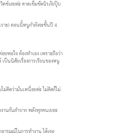
ิตช์เลยค่ะ คาดเข็มขัดนิรภัยปุ๊บ
เราะ) ตอนนี้หนูกำลังจะขึ้นปี 4
ไม่ค่อยพอใจ ต้องทำเอง เพราะถือว่า
ได้ เป็นนิสัยเรื่องการเรียนของหนู
คิดว่ามันเหนื่อยค่ะ ไม่คิดก็ไม่
ทำงานกันลำบาก พลังทุกคนเยอะ
สทุกอารมณ์ในการทำงาน ได้เจอ