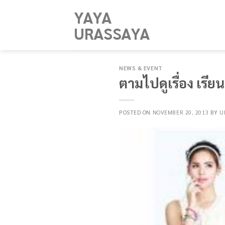
Skip
YAYA
to
URASSAYA
content
NEWS & EVENT
ตามไปดูเรื่อง เรียน
POSTED ON
NOVEMBER 20, 2013
BY
U