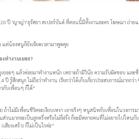
20 ปี ′ญาญ่า′อุรัสยา สเปอร์บันด์ ที่ตอนนี้มีทั้งงานละคร โฆษณา ถ่าย
ยด แต่น้องหนูก็ยังเจียดเวลามาพูดคุย
ต่ต้องทำงานเยอะ?
ายุเยอะๆ แล้วค่อยมาทำงานหนัก เพราะถ้ามีวินัย ความรับผิดชอบ และซื่อ
 ปี รู้สึกสนุก ไม่ถือว่าทำงาน เรียกว่าได้เก็บเกี่ยวประสบการณ์มากกว่า ซึ่
ยวกับเพื่อนๆ ก็ได้”
งสูง) ถ้าไม่มีเพื่อนชีวิตจะเงียบเหงา เอาจริงๆ หนูสนิทกับเพื่อนในวงกา
อนส่วนมากจะเป็นลูกครึ่งหรือไม่ก็ฝรั่ง ก็จะมีหลายคนที่ไม่อยากไปไหนกับ
(เสียงเศร้า) ก็ไม่เป็นไรค่ะ”