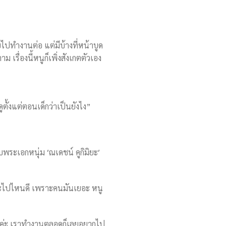
ไปทำงานต่อ แต่มีบ้างที่หน้าบูด
 เรื่องนี้หนูก็เพิ่งสังเกตตัวเอง
ูตั้งแต่ตอนเด็กว่าเป็นยังไง”
บพระเอกหนุ่ม ′ณเดชน์ คูกิมิยะ′
่าจะไปไหนดี เพราะคนมันเยอะ หนู
็ไปค่ะ เราทำงานตลอดก็เลยอยากไป