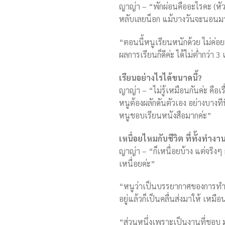
ญาญ่า – “พักผ่อนคืออะไรคะ (หัวเ
หลับเลยน็อก แม้บางวันจะนอนมาเต
“ตอนนี้หนูเรียนหนักด้วย ไม่ค่อยม
ผลการเรียนก็ดีค่ะ ได้ไม่ต่ำกว่า
เรียนอย่างไรได้ขนาดนี้?
ญาญ่า – “ไม่รู้เหมือนกันค่ะ คือเ
หนูต้องผลักดันตัวเอง อย่างบางทีที
หนูชอบเรียนหนังสือมากค่ะ”
เหนื่อยไหมกับชีวิต ที่ทั้งท
ญาญ่า – “ก็เหนื่อยบ้าง แต่จริงๆ
เหนื่อยค่ะ”
“หนูว่าเป็นบรรยากาศของการทำง
อยู่แล้วก็เป็นคลื่นส่งมาให้ เหมือ
“ส่วนหนึ่งเพราะเป็นงานที่ชอบ ม