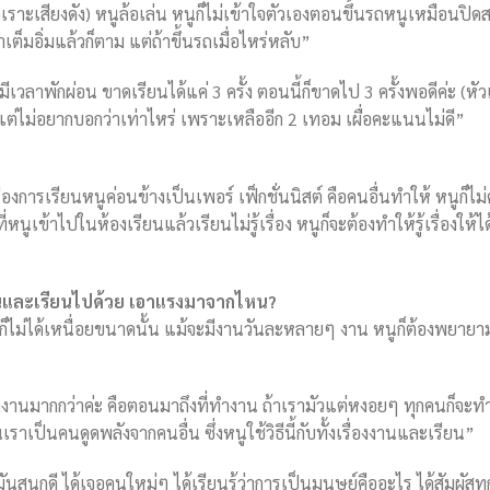
ราะเสียงดัง) หนูล้อเล่น หนูก็ไม่เข้าใจตัวเองตอนขึ้นรถหนูเหมือนปิดสว
็มอิ่มแล้วก็ตาม แต่ถ้าขึ้นรถเมื่อไหร่หลับ”
ีเวลาพักผ่อน ขาดเรียนได้แค่ 3 ครั้ง ตอนนี้ก็ขาดไป 3 ครั้งพอดีค่ะ (หัว
 3 แต่ไม่อยากบอกว่าเท่าไหร่ เพราะเหลืออีก 2 เทอม เผื่อคะแนนไม่ดี”
รื่องการเรียนหนูค่อนข้างเป็นเพอร์ เฟ็กชั่นนิสต์ คือคนอื่นทำให้ หนูก็
่หนูเข้าไปในห้องเรียนแล้วเรียนไม่รู้เรื่อง หนูก็จะต้องทำให้รู้เรื่องให้
ำงานและเรียนไปด้วย เอาแรงมาจากไหน?
 ก็ไม่ได้เหนื่อยขนาดนั้น แม้จะมีงานวันละหลายๆ งาน หนูก็ต้องพยายามไม่
านมากกว่าค่ะ คือตอนมาถึงที่ทำงาน ถ้าเรามัวแต่หงอยๆ ทุกคนก็จะ
นเราเป็นคนดูดพลังจากคนอื่น ซึ่งหนูใช้วิธีนี้กับทั้งเรื่องงานและเรียน”
ันสนุกดี ได้เจอคนใหม่ๆ ได้เรียนรู้ว่าการเป็นมนุษย์คืออะไร ได้สัมผั