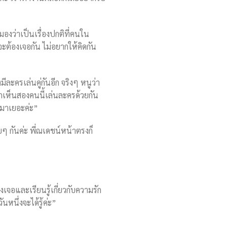
องว่าเป็นเรื่องปกติที่คนใน
่ะจะต้องเจอกัน ไม่อยากให้คิดกัน
มีละครเล่นคู่กันอีก จริงๆ หนูว่า
กเห็นสองคนนี้เล่นละครด้วยกัน
ันมาเยอะค่ะ”
วยๆ กันค่ะ พี่ณเดชน์หน้าตรงก็
งเจอและเรียนรู้เกี่ยวกับความรัก
ันหนึ่งจะได้รู้ค่ะ”