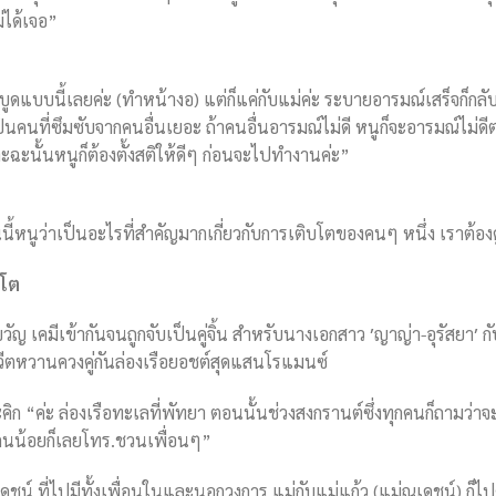
่ได้เจอ”
ดแบบนี้เลยค่ะ (ทำหน้างอ) แต่ก็แค่กับแม่ค่ะ ระบายอารมณ์เสร็จก็กลับ
็นคนที่ซึมซับจากคนอื่นเยอะ ถ้าคนอื่นอารมณ์ไม่ดี หนูก็จะอารมณ์ไม่ดีตาม
ะฉะนั้นหนูก็ต้องตั้งสติให้ดีๆ ก่อนจะไปทำงานค่ะ”
นนี้หนูว่าเป็นอะไรที่สำคัญมากเกี่ยวกับการเติบโตของคนๆ หนึ่ง เราต้องด
งโต
 เคมีเข้ากันจนถูกจับเป็นคู่จิ้น สำหรับนางเอกสาว ′ญาญ่า-อุรัสยา′ กั
สวีตหวานควงคู่กันล่องเรือยอชต์สุดแสนโรแมนซ์
ะคิก “ค่ะ ล่องเรือทะเลที่พัทยา ตอนนั้นช่วงสงกรานต์ซึ่งทุกคนก็ถามว
าคนน้อยก็เลยโทร.ชวนเพื่อนๆ”
เดชน์ ที่ไปมีทั้งเพื่อนในและนอกวงการ แม่กับแม่แก้ว (แม่ณเดชน์) ก