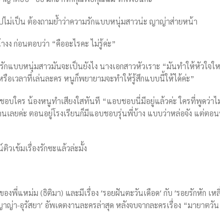
่เป็น ต้องถามย้ำว่าความรักแบบหนุ่มสาวน่ะ ญาญ่าส่ายหน้า
างง ก่อนตอบว่า “คืออะไรคะ ไม่รู้ค่ะ”
วามรักแบบหนุ่มสาวมันจะเป็นยังไง นางเอกสาวหัวเราะ “มันทำให้หัวใ
มาหรือเวลาที่เล่นละคร หนูก็พยายามจะทำให้รู้สึกแบบนี้ให้ได้ค่ะ”
อบใคร น้องหนูทำเสียงใสทันที “แอบชอบนี่มีอยู่แล้วค่ะ ใครที่พูดว่าไม
ยค่ะ ตอนอยู่โรงเรียนก็มีแอบชอบรุ่นพี่บ้าง แบบว่าหล่อจัง แต่ตอนหน
”
ติวเข้มเรื่องรักซะแล้วล่ะมั้ง
ของพี่แหม่ม (ธิติมา) และมีเรื่อง ′รอยฝันตะวันเดือด′ กับ ′รอยรักหัก เหลี่
′ญาญ่า-อุรัสยา′ อัพเดตงานละครล่าสุด หลังจบจากละครเรื่อง “มายาตวั