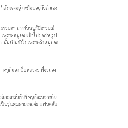
ำลังมองอยู่ เหมือนอยู่กับตัวเอง
นธรรมดา บางวันหนูก็มีอารมณ์
ค่ะ เพราะหนูเคยเข้าไปขอถ่ายรูป
ูปนั้นเป็นยังไง เพราะถ้าหนูบอก
ๆ หนูก็บอก นี่แหละค่ะ พี่จะมอง
ม่ยอมกลับสักที หนูก็จะบอกกลับ
ก็เป็นรุ่นคุณยายเลยค่ะ แฟนคลับ