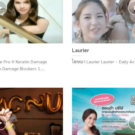
Laurier
e Pro-V Keratin Damage
โฆษณา Laurier Laurier – Daily Acti
 Damage Blockers 1.....