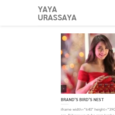
Skip
YAYA
to
URASSAYA
content
BRAND’S BIRD’S NEST
iframe width=”640″ height=”390