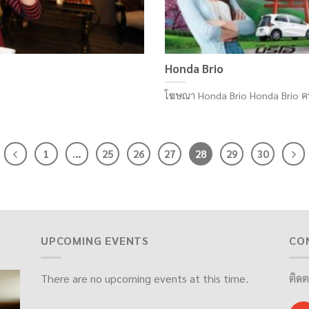
Honda Brio
โฆษณา Honda Brio Honda Brio ความส
1
…
25
26
27
28
29
30
UPCOMING EVENTS
CO
There are no upcoming events at this time.
ติดต