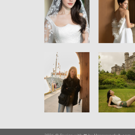
2026 © Design with ❤ by
Urassayaclub.com