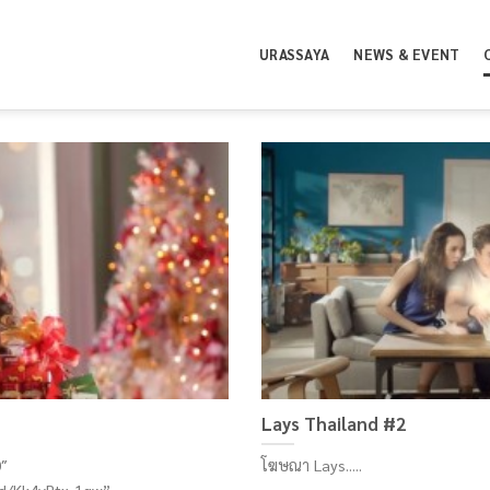
URASSAYA
NEWS & EVENT
Lays Thailand #2
″
โฆษณา Lays.....