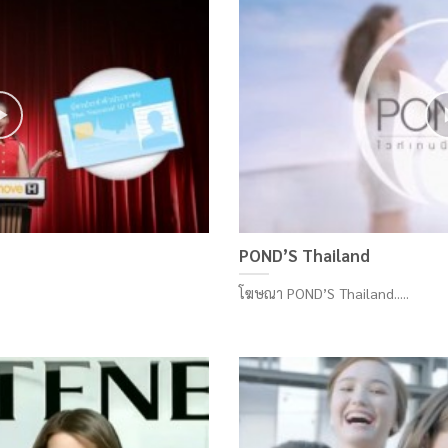
POND’S Thailand
โฆษณา POND’S Thailand.....